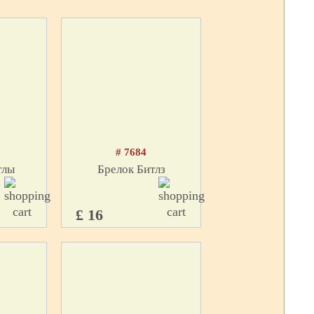
# 7684
тлы
Брелок Битлз
£ 16