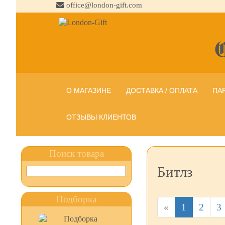
office@london-gift.com
О МАГАЗИНЕ
ДОСТАВКА / ОПЛАТА
ПА
ОТЗЫВЫ КЛИЕНТОВ
Поиск товара
Битлз
Подборка
«
1
2
3