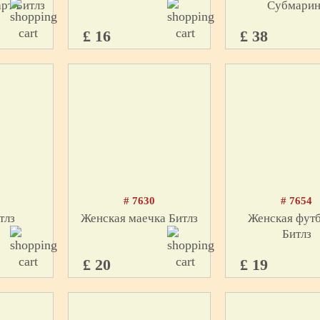
рт Битлз
Субмарин
£ 16
£ 38
# 7630
# 7654
тлз
Женская маечка Битлз
Женская фут
Битлз
£ 20
£ 19