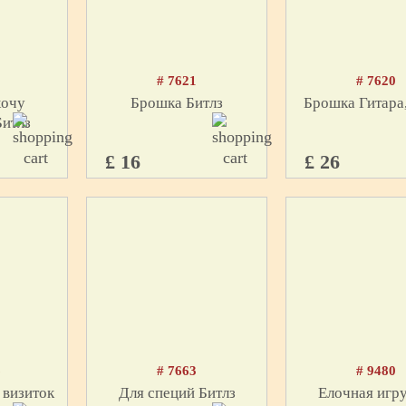
# 7621
# 7620
хочу
Брошка Битлз
Брошка Гитара,
Битлз
£ 16
£ 26
6
# 7663
# 9480
 визиток
Для специй Битлз
Елочная игр