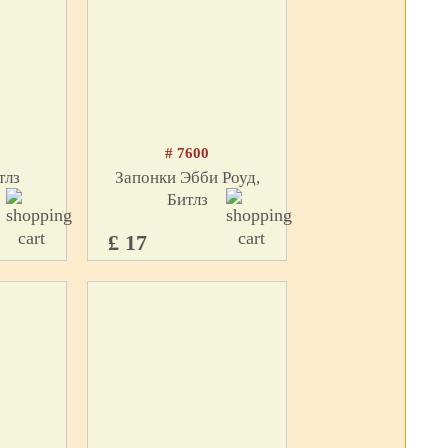
# 7600
тлз
Запонки Эбби Роуд,
Битлз
£ 17