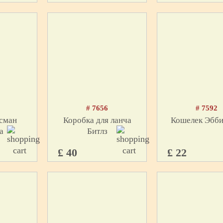
# 7656
# 7592
исман
Коробка для ланча
Кошелек Эбби
а
Битлз
£ 40
£ 22