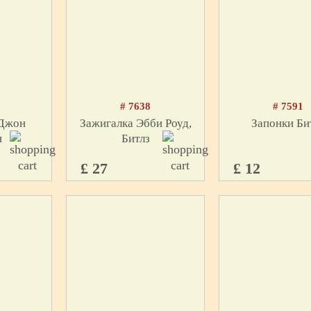
# 7638
# 7591
 Джон
Зажигалка Эбби Роуд,
Запонки Би
н
Битлз
£ 27
£ 12