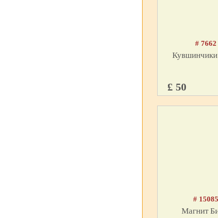
# 7662
Кувшинчики
£ 50
# 1508
Магнит Би