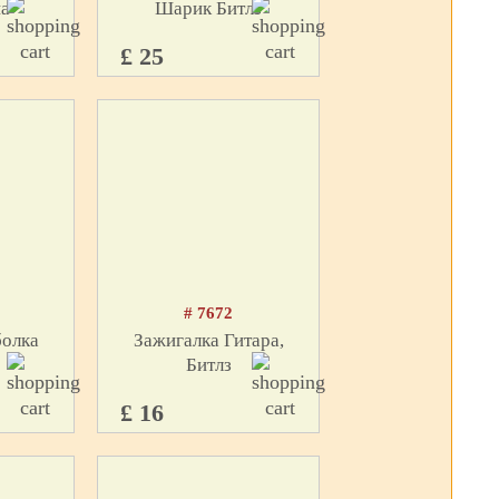
а
Шарик Битлз
£ 25
# 7672
болка
Зажигалка Гитара,
Битлз
£ 16