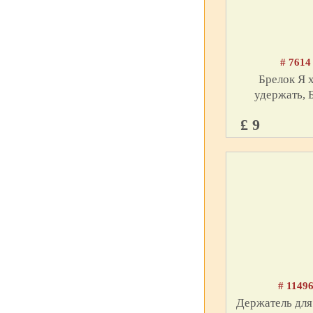
# 7614
Брелок Я 
удержать, 
£ 9
# 1149
Держатель для