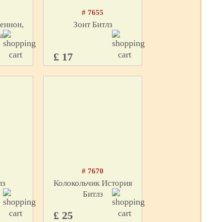
# 7655
еннон,
Зонт Битлз
ви
£ 17
# 7670
лз
Колокольчик История
Битлз
£ 25