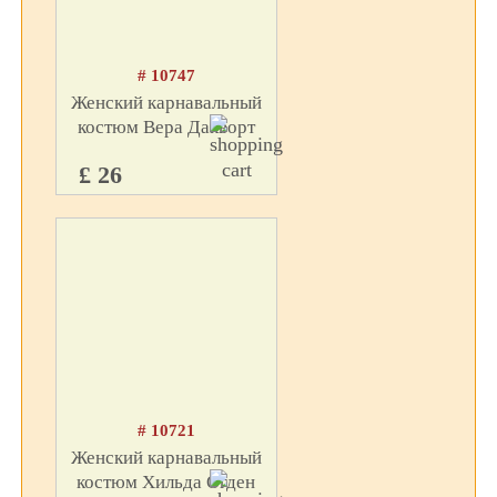
# 10747
Женский карнавальный
костюм Вера Дакворт
£ 26
# 10721
Женский карнавальный
костюм Хильда Огден