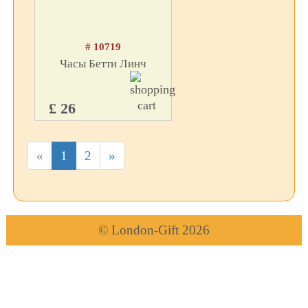
# 10719
Часы Бетти Линч
£ 26
«
1
2
»
© London-Gift 2026