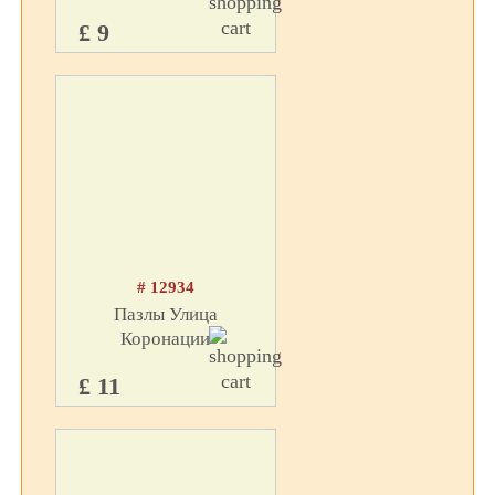
£ 9
# 12934
Пазлы Улица
Коронации
£ 11