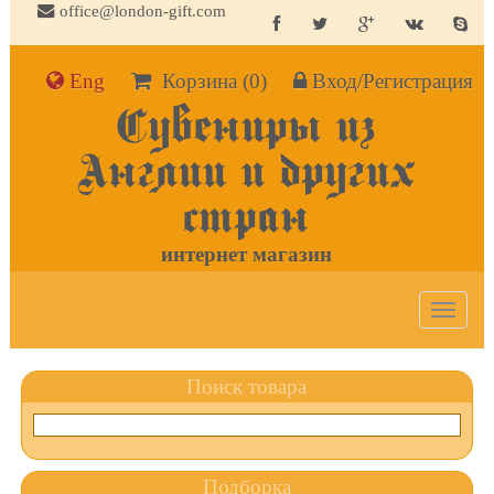
office@london-gift.com
Eng
Корзина
(0)
Вход/Регистрация
Сувениры из
Англии и других
стран
интернет магазин
Toggle
navigat
Поиск товара
Подборка