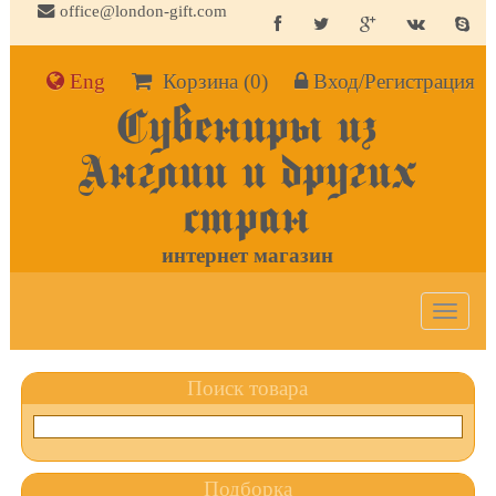
office@london-gift.com
Eng
Корзина
(0)
Вход/Регистрация
Сувениры из
Англии и других
стран
интернет магазин
Toggle
navigat
Поиск товара
Подборка