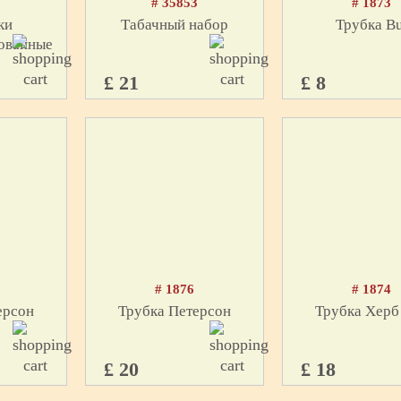
3
# 35853
# 1873
ки
Табачный набор
Трубка Bu
ованные
£ 21
£ 8
# 1876
# 1874
ерсон
Трубка Петерсон
Трубка Херб
£ 20
£ 18