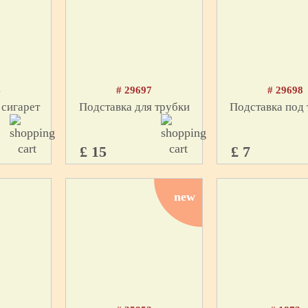
4
# 29697
# 29698
 сигарет
Подставка для трубки
Подставка под 
£ 15
£ 7
new