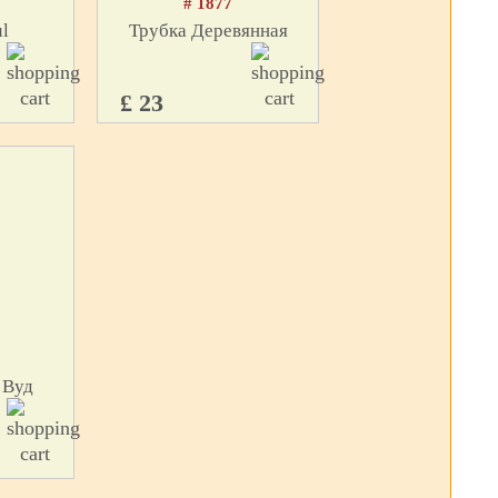
# 1877
l
Трубка Деревянная
£ 23
 Вуд