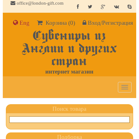
office@london-gift.com
Eng
Корзина
(0)
Вход/Регистрация
Сувениры из
Англии и других
стран
интернет магазин
Toggle
navigat
Поиск товара
Подборка