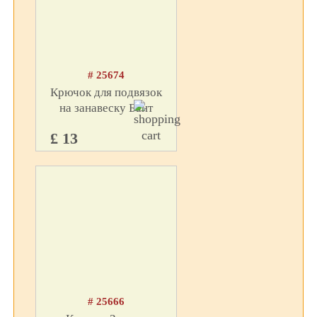
# 25674
Крючок для подвязок
на занавеску Бант
£ 13
# 25666