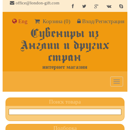
office@london-gift.com
Eng
Корзина
(0)
Вход/Регистрация
Сувениры из
Англии и других
стран
интернет магазин
Toggle
navigat
Поиск товара
Подборка