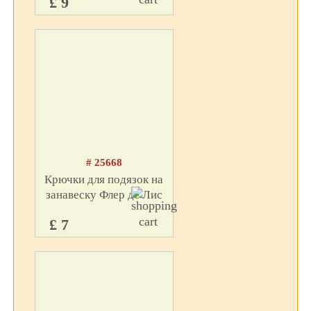
£ 9
# 25668
Крючки для подязок на
занавеску Флер де Лис
£ 7