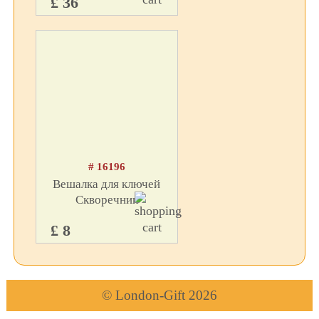
£ 36
# 16196
Вешалка для ключей
Скворечник
£ 8
© London-Gift 2026