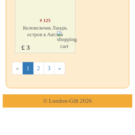
# 125
Колокольчик Ланди,
остров в Англии
£ 3
«
1
2
3
»
© London-Gift 2026