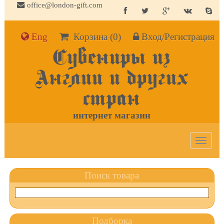
office@london-gift.com
Eng
Корзина
(0)
Вход/Регистрация
Сувениры из
Англии и других
стран
интернет магазин
Toggle
navigat
Поиск товара
Подборка