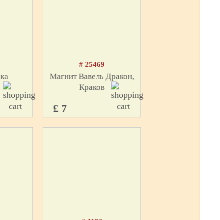
# 25469
ька
Магнит Вавель Дракон,
Краков
£ 7