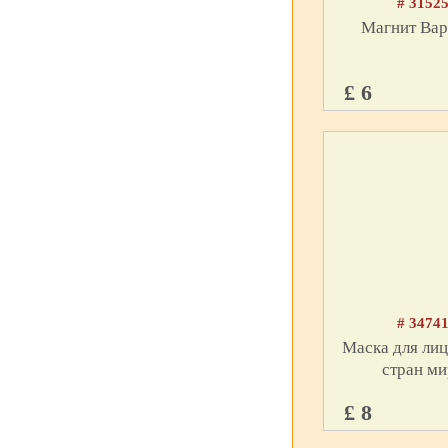
# 3152
Магнит Ва
£ 6
# 3474
Маска для лиц
стран ми
£ 8