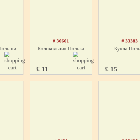
2
# 30601
# 33383
 Польши
Колокольчик Полька
Кукла Пол
£ 11
£ 15