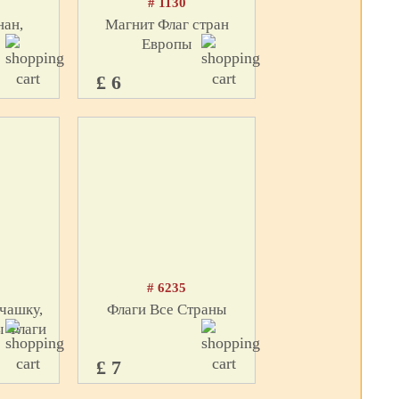
# 1130
нан,
Магнит Флаг стран
Европы
£ 6
# 6235
чашку,
Флаги Все Страны
ы Флаги
£ 7