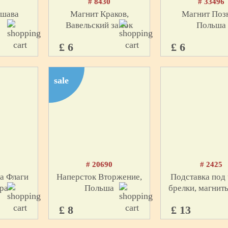
5
# 8430
# 33496
ршава
Магнит Краков,
Магнит Поз
Вавельский замок
Польша
£ 6
£ 6
sale
1
# 20690
# 2425
а Флаги
Наперсток Вторжение,
Подставка под 
ра
Польша
брелки, магнит
£ 8
£ 13