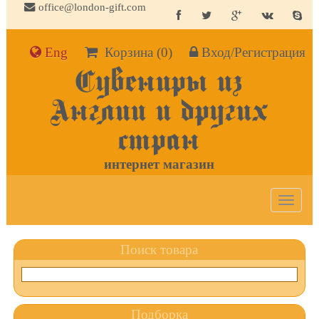
office@london-gift.com
Eng
Корзина
(0)
Вход/Регистрация
Сувениры из
Англии и других
стран
интернет магазин
Toggle
navigat
Поиск товара
Подборка