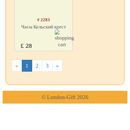
# 2283
Часы Кельский крест
£ 28
«
1
2
3
»
© London-Gift 2026