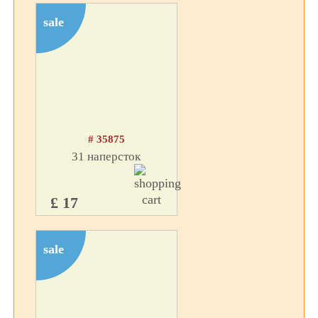
sale
# 35875
31 наперсток
£ 17
sale