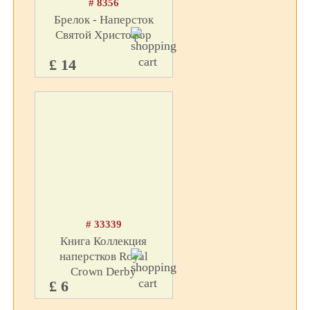
# 8356
Брелок - Наперсток
Святой Христофор
£ 14
# 33339
Книга Коллекция
наперстков Royal
Crown Derby
£ 6