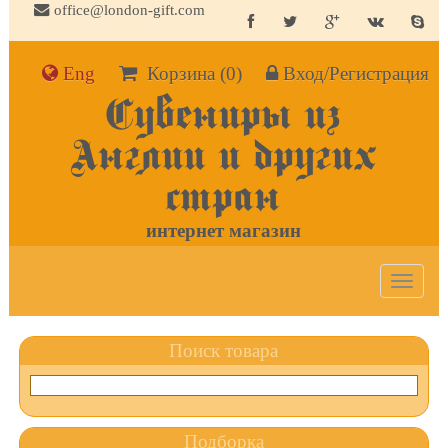
office@london-gift.com
Eng
Корзина
(0)
Вход/Регистрация
Сувениры из
Англии и других
стран
интернет магазин
Toggle
navigat
Поиск товара
Подборка