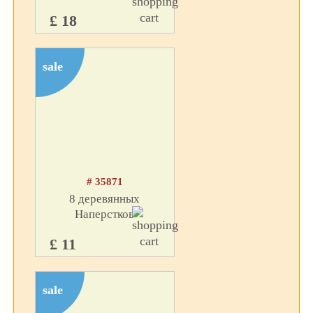
£ 18
sale
# 35871
8 деревянных
Наперстков
£ 11
sale