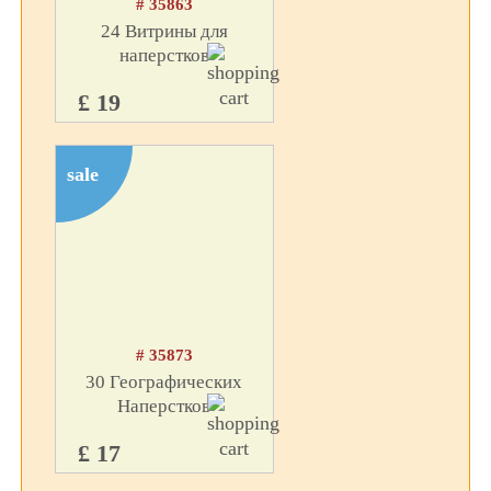
# 35863
24 Витрины для
наперстков
£ 19
sale
# 35873
30 Географических
Наперстков
£ 17