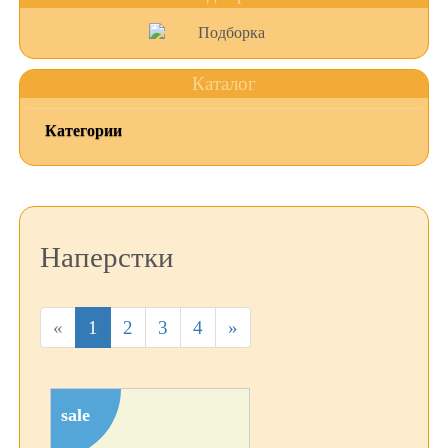
Каталог
Категории
Наперстки
«
1
2
3
4
»
sale