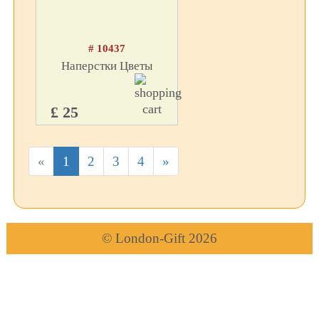
# 10437
Наперстки Цветы
£ 25
«
1
2
3
4
»
© London-Gift 2026