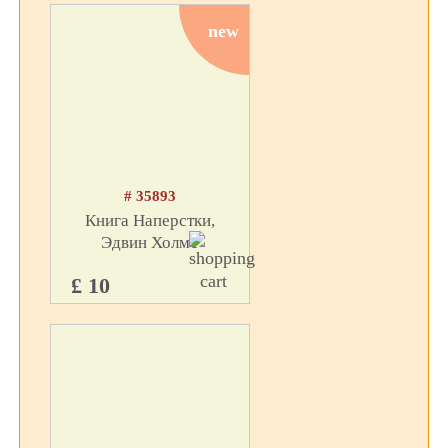
new
# 35893
Книга Наперстки,
Эдвин Холмс
£ 10