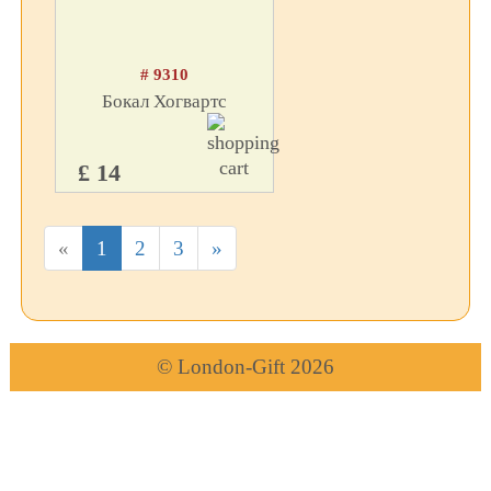
# 9310
Бокал Хогвартс
£ 14
«
1
2
3
»
© London-Gift 2026