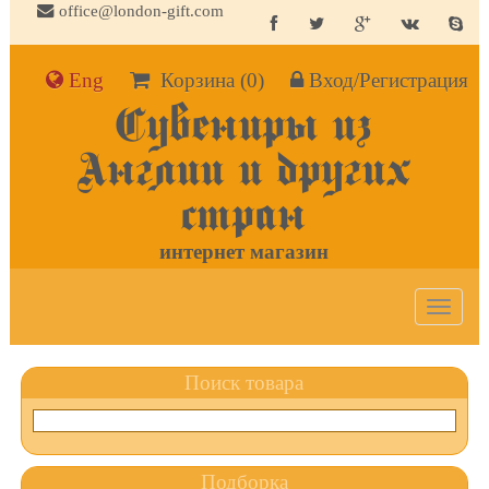
office@london-gift.com
Eng
Корзина
(0)
Вход/Регистрация
Сувениры из
Англии и других
стран
интернет магазин
Toggle
navigat
Поиск товара
Подборка