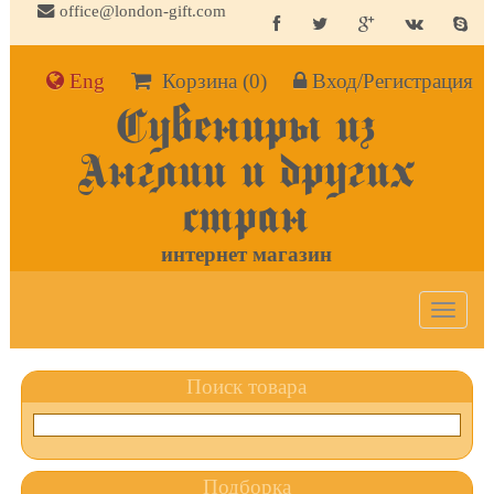
office@london-gift.com
Eng
Корзина
(0)
Вход/Регистрация
Сувениры из
Англии и других
стран
интернет магазин
Toggle
navigat
Поиск товара
Подборка