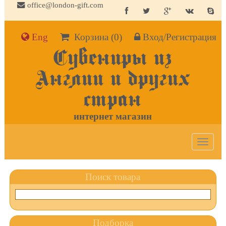
office@london-gift.com
Eng
Корзина
(0)
Вход/Регистрация
Сувениры из
Англии и других
стран
интернет магазин
Toggle
navigat
Поиск товара
Подборка